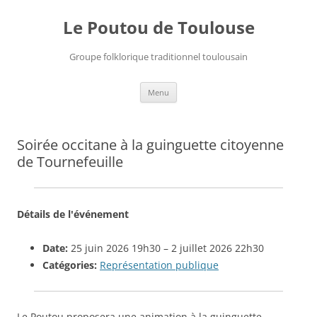
Le Poutou de Toulouse
Groupe folklorique traditionnel toulousain
Aller
Menu
au
contenu
Soirée occitane à la guinguette citoyenne
de Tournefeuille
Détails de l'événement
Date:
25 juin 2026 19h30
–
2 juillet 2026 22h30
Catégories:
Représentation publique
Le Poutou proposera une animation à la guinguette