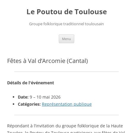
Le Poutou de Toulouse
Groupe folklorique traditionnel toulousain
Aller
Menu
au
contenu
Fêtes à Val d’Arcomie (Cantal)
Détails de l'événement
Date:
9
–
10 mai 2026
Catégories:
Représentation publique
Répondant à l’invitation du groupe folklorique de la Haute
Truyère, le Poutou de Toulouse participera aux fêtes de Val