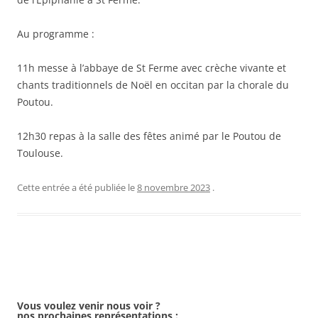
Au programme :
11h messe à l’abbaye de St Ferme avec crèche vivante et
chants traditionnels de Noël en occitan par la chorale du
Poutou.
12h30 repas à la salle des fêtes animé par le Poutou de
Toulouse.
Cette entrée a été publiée le
8 novembre 2023
.
Navigation
des
Vous voulez venir nous voir ?
nos prochaines représentations :
articles