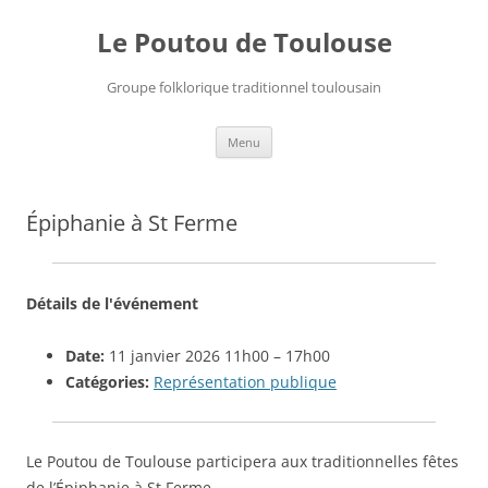
Le Poutou de Toulouse
Groupe folklorique traditionnel toulousain
Aller
Menu
au
contenu
Épiphanie à St Ferme
Détails de l'événement
Date:
11 janvier 2026 11h00
–
17h00
Catégories:
Représentation publique
Le Poutou de Toulouse participera aux traditionnelles fêtes
de l’Épiphanie à St Ferme.